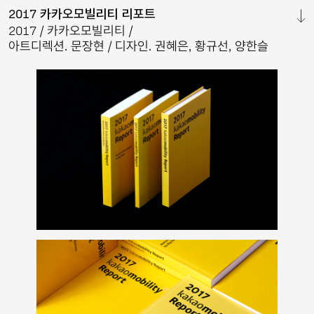
2017 카카오모빌리티 리포트
닫기
2017
카카오모빌리티
아트디렉션. 문장현
디자인. 권혜은, 황규선, 양한슬
&
2025
더후
브랜드
이미지
북