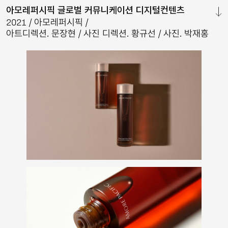
아모레퍼시픽 글로벌 커뮤니케이션 디지털컨텐츠
닫기
2021
아모레퍼시픽
아트디렉션. 문장현
사진 디렉션. 황규선
사진. 박재홍
&
2025
더후
브랜드
이미지
북