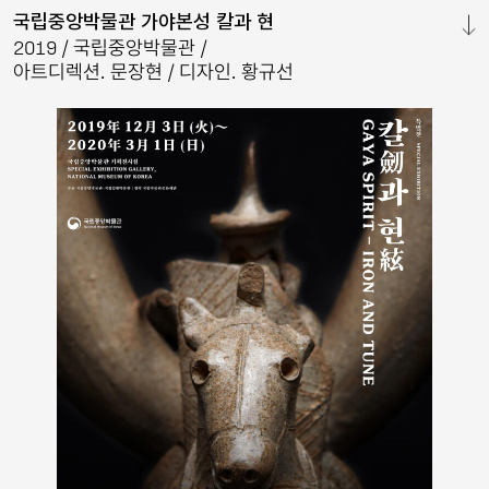
국립중앙박물관 가야본성 칼과 현
닫기
2019
국립중앙박물관
아트디렉션. 문장현
디자인. 황규선
&
2025
더후
브랜드
이미지
북