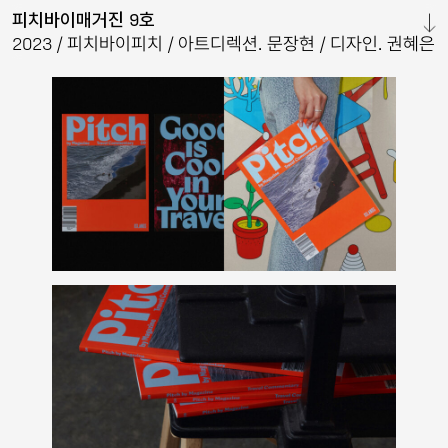
피치바이매거진 9호
닫기
2023
피치바이피치
아트디렉션. 문장현
디자인. 권혜은
&
2025
더후
브랜드
이미지
북